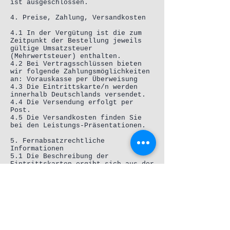
ist ausgeschlossen.
4. Preise, Zahlung, Versandkosten
4.1 In der Vergütung ist die zum
Zeitpunkt der Bestellung jeweils
gültige Umsatzsteuer
(Mehrwertsteuer) enthalten.
4.2 Bei Vertragsschlüssen bieten
wir folgende Zahlungsmöglichkeiten
an: Vorauskasse per Überweisung
4.3 Die Eintrittskarte/n werden
innerhalb Deutschlands versendet.
4.4 Die Versendung erfolgt per
Post.
4.5 Die Versandkosten finden Sie
bei den Leistungs-Präsentationen.
5. Fernabsatzrechtliche
Informationen
5.1 Die Beschreibung der
Eintrittskarten ergibt sich aus der
Präsentation im Internet unter
www.jotdrop.com
5.2 Ein Widerrufsrecht für
Verbraucher besteht nicht bei
Fernabsatzverträgen zur Erbringung
von Dienstleistungen im
Zusammenhang mit
Freizeitbetätigungen, wenn der